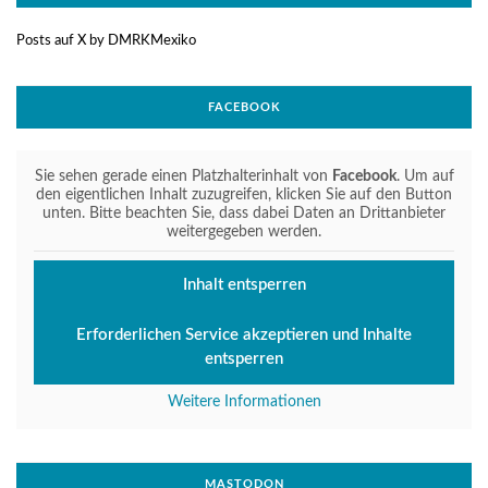
Posts auf X by DMRKMexiko
FACEBOOK
Sie sehen gerade einen Platzhalterinhalt von
Facebook
. Um auf
den eigentlichen Inhalt zuzugreifen, klicken Sie auf den Button
unten. Bitte beachten Sie, dass dabei Daten an Drittanbieter
weitergegeben werden.
Inhalt entsperren
Erforderlichen Service akzeptieren und Inhalte
entsperren
Weitere Informationen
MASTODON