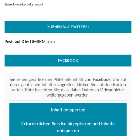
@dmrkmexiko.bsky.social
X (EHEMALS TWITTER)
Posts auf X by DMRKMexiko
FACEBOOK
Sie sehen gerade einen Platzhalterinhalt von
Facebook
. Um auf
den eigentlichen Inhalt zuzugreifen, klicken Sie auf den Button
unten. Bitte beachten Sie, dass dabei Daten an Drittanbieter
weitergegeben werden.
Inhalt entsperren
Erforderlichen Service akzeptieren und Inhalte
entsperren