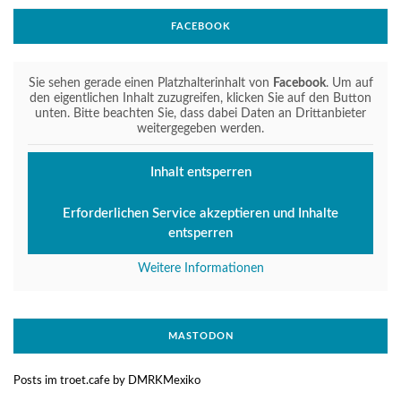
FACEBOOK
Sie sehen gerade einen Platzhalterinhalt von
Facebook
. Um auf
den eigentlichen Inhalt zuzugreifen, klicken Sie auf den Button
unten. Bitte beachten Sie, dass dabei Daten an Drittanbieter
weitergegeben werden.
Inhalt entsperren
Erforderlichen Service akzeptieren und Inhalte
entsperren
Weitere Informationen
MASTODON
Posts im troet.cafe by DMRKMexiko