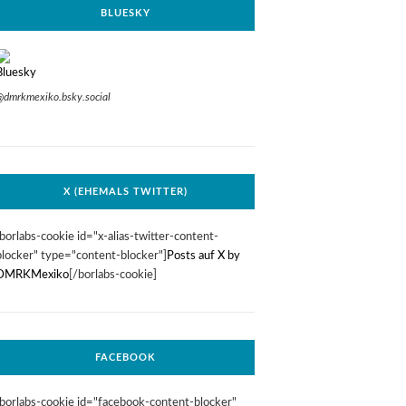
BLUESKY
@dmrkmexiko.bsky.social
X (EHEMALS TWITTER)
[borlabs-cookie id="x-alias-twitter-content-
blocker" type="content-blocker"]
Posts auf X by
DMRKMexiko
[/borlabs-cookie]
FACEBOOK
[borlabs-cookie id="facebook-content-blocker"