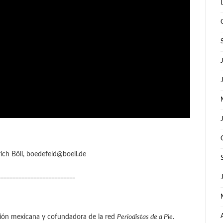
ch Böll, boedefeld@boell.de
__________________________
ción mexicana y cofundadora de la red
Periodistas de a Pie
.