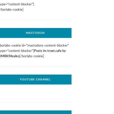
type="content-blocker"]
[/borlabs-cookie]
MASTODON
[borlabs-cookie id="mastodons-content-blocker"
type="content-blocker"]
Posts im troet.cafe by
DMRKMexiko
[/borlabs-cookie]
YOUTUBE CHANNEL