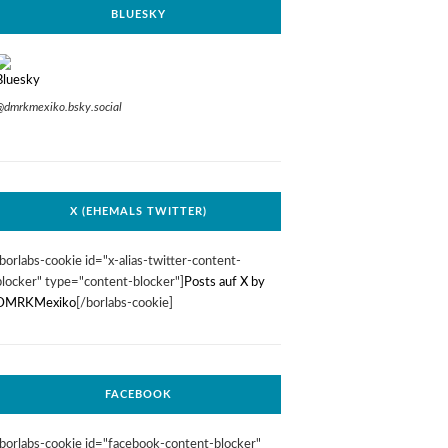
BLUESKY
@dmrkmexiko.bsky.social
X (EHEMALS TWITTER)
[borlabs-cookie id="x-alias-twitter-content-
blocker" type="content-blocker"]
Posts auf X by
DMRKMexiko
[/borlabs-cookie]
FACEBOOK
[borlabs-cookie id="facebook-content-blocker"