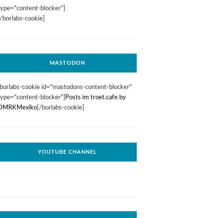
type="content-blocker"]
[/borlabs-cookie]
MASTODON
[borlabs-cookie id="mastodons-content-blocker"
type="content-blocker"]
Posts im troet.cafe by
DMRKMexiko
[/borlabs-cookie]
YOUTUBE CHANNEL