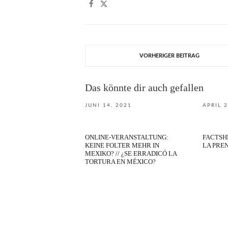
VORHERIGER BEITRAG
Das könnte dir auch gefallen
JUNI 14, 2021
APRIL 2
ONLINE-VERANSTALTUNG:
FACTSHE
KEINE FOLTER MEHR IN
LA PRE
MEXIKO? // ¿SE ERRADICÓ LA
TORTURA EN MÉXICO?