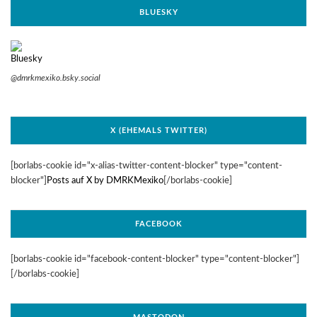
BLUESKY
@dmrkmexiko.bsky.social
X (EHEMALS TWITTER)
[borlabs-cookie id="x-alias-twitter-content-blocker" type="content-
blocker"]
Posts auf X by DMRKMexiko
[/borlabs-cookie]
FACEBOOK
[borlabs-cookie id="facebook-content-blocker" type="content-blocker"]
[/borlabs-cookie]