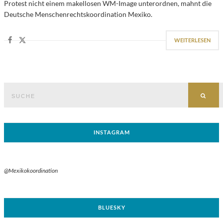
Protest nicht einem makellosen WM-Image unterordnen, mahnt die
Deutsche Menschenrechtskoordination Mexiko.
WEITERLESEN
Suche
SUC
nach:
INSTAGRAM
@Mexikokoordination
BLUESKY